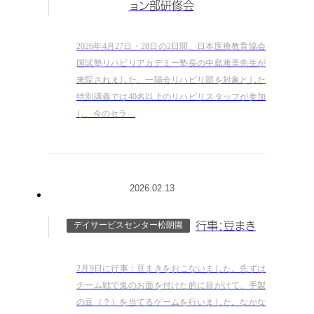
ョン部研修会
2026年4月27日・28日の2日間、日本医療教育協会
国試塾リハビリアカデミー塾長の中島雅美先生が
来院されました。一陽会リハビリ部を対象とした
特別講義では40名以上のリハビリスタッフが参加
し、今のセラ ...
2026.02.13
デイサービスセンター松朗園
行事：豆まき
2月9日に行事：豆まきをおこないました。先ずは
チーム戦で鬼のお面を付けた的に目がけて、手製
の豆（？）を当てるゲームを行いました。なかな