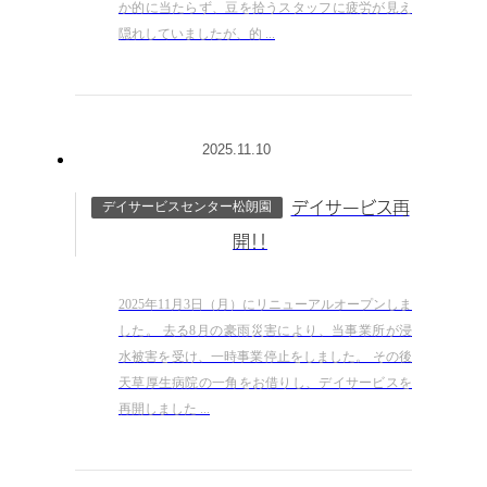
か的に当たらず、豆を拾うスタッフに疲労が見え
隠れしていましたが、的 ...
2025.11.10
デイサービスセンター松朗園
デイサービス再
開！！
2025年11月3日（月）にリニューアルオープンしま
した。 去る8月の豪雨災害により、当事業所が浸
水被害を受け、一時事業停止をしました。 その後
天草厚生病院の一角をお借りし、デイサービスを
再開しました ...