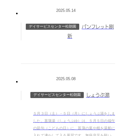
2025.05.14
デイサービスセンター松朗園
パンフレット刷
新
2025.05.08
デイサービスセンター松朗園
しょうぶ湯
５月３日（土）・５日（月）にしょうぶ湯をしま
した。菖蒲湯（しょうぶゆ）は、５月５日の端午
の節句（こどもの日）に、菖蒲の葉や根を湯船に
入れて沸かして入る風習です。無病息災を願い、