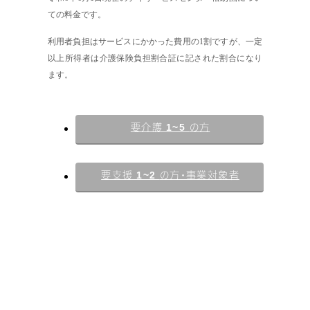
ての料金です。
利用者負担はサービスにかかった費用の1割ですが、一定
以上所得者は介護保険負担割合証に記された割合になり
ます。
1~5
要介護
の方
1~2
要支援
の方・事業対象者