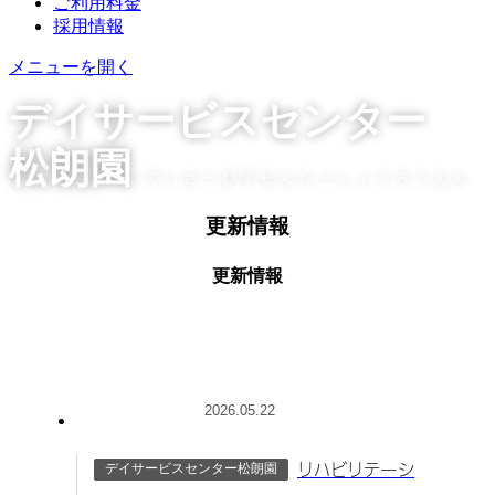
ご利用料金
採用情報
メニューを開く
デ
イ
サ
ー
ビ
ス
セ
ン
タ
ー
松
朗
園
-
でいさーびすせんたーしょうろうえん
更新情報
更新情報
2026.05.22
デイサービスセンター松朗園
リハビリテーシ